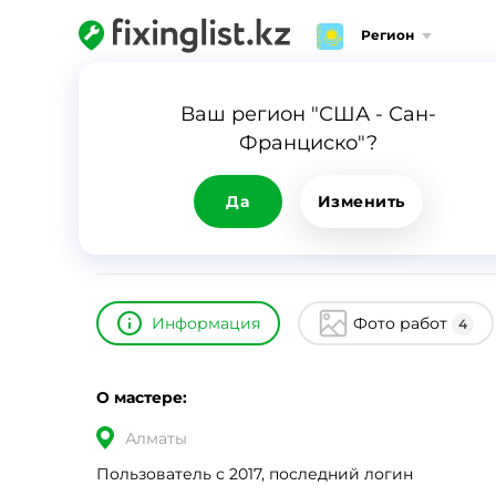
Регион
Главная
Каталог
Даконя Ин
Ваш регион "США - Сан-
Франциско"?
Даконя Ин
ID
8039
0
Да
Изменить
24/7
Срочный вызов
Информация
Фото работ
4
О мастере:
Алматы
Пользователь с 2017, последний логин