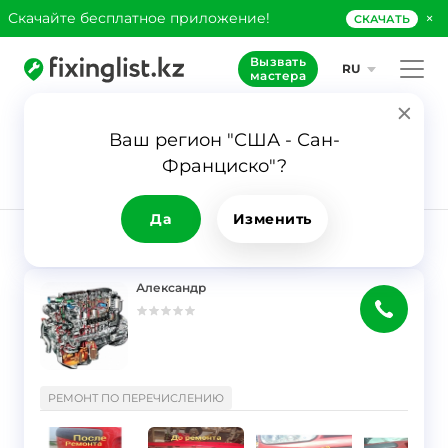
×
Скачайте бесплатное приложение!
СКАЧАТЬ
Вызвать
RU
мастера
Ваш регион "США - Сан-
7
Франциско"?
Заявка
Ремонт по
перечислению
Да
Изменить
РЕЗУЛЬТАТ
Фильтр
Александр
}
РЕМОНТ ПО ПЕРЕЧИСЛЕНИЮ