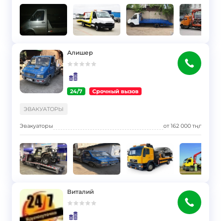
Алишер
24/7
Срочный вызов
}
ЭВАКУАТОРЫ
Эвакуаторы
от
162 000
тңг
Виталий