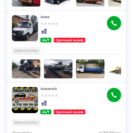
Азиз
24/7
Срочный вызов
}
ЭВАКУАТОРЫ
Алексей
24/7
Срочный вызов
}
ЭВАКУАТОРЫ
Эвакуаторы
от
167 700
тңг