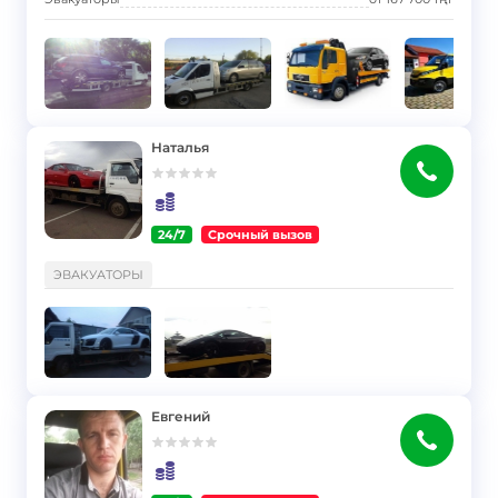
Наталья
24/7
Срочный вызов
}
ЭВАКУАТОРЫ
Евгений