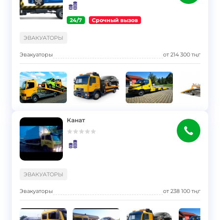
24/7
Срочный вызов
}
ЭВАКУАТОРЫ
Эвакуаторы
от
214 300
тңг
Канат
}
ЭВАКУАТОРЫ
Эвакуаторы
от
238 100
тңг