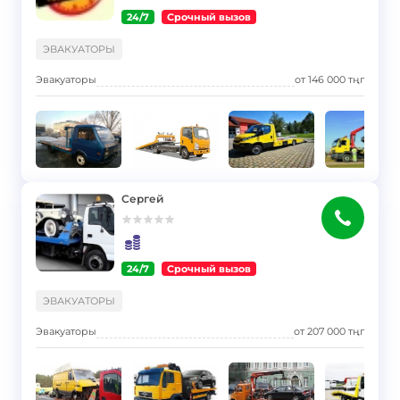
24/7
Срочный вызов
}
ЭВАКУАТОРЫ
Эвакуаторы
от
146 000
тңг
Сергей
24/7
Срочный вызов
}
ЭВАКУАТОРЫ
Эвакуаторы
от
207 000
тңг