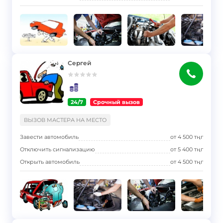
Сергей
24/7
Срочный вызов
}
ВЫЗОВ МАСТЕРА НА МЕСТО
Завести автомобиль
от
4 500
тңг
Отключить сигнализацию
от
5 400
тңг
Открыть автомобиль
от
4 500
тңг