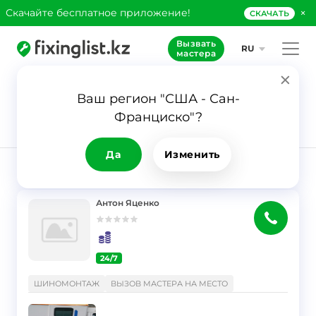
×
Скачайте бесплатное приложение!
СКАЧАТЬ
Вызвать
RU
мастера
Ваш регион "США - Сан-
19
Франциско"?
Заявка
Вызов мастера
на место
Да
Изменить
РЕЗУЛЬТАТ
Фильтр
Антон Яценко
24/7
}
ШИНОМОНТАЖ
ВЫЗОВ МАСТЕРА НА МЕСТО