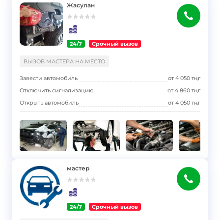
Жасулан
24/7
Срочный вызов
}
ВЫЗОВ МАСТЕРА НА МЕСТО
Завести автомобиль
от
4 050
тңг
Отключить сигнализацию
от
4 860
тңг
Открыть автомобиль
от
4 050
тңг
мастер
24/7
Срочный вызов
}