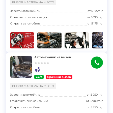
ВЫЗОВ МАСТЕРА НА МЕСТО
Завести автомобиль
от
5 175
тңг
Отключить сигнализацию
от
6 210
тңг
Открыть автомобиль
от
5 175
тңг
Автомеханик на вызов
24/7
Срочный вызов
}
ВЫЗОВ МАСТЕРА НА МЕСТО
Завести автомобиль
от
5 750
тңг
Отключить сигнализацию
от
6 900
тңг
Открыть автомобиль
от
5 750
тңг