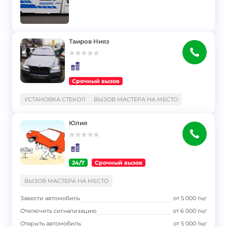
Таиров Нияз
Срочный вызов
}
УСТАНОВКА СТЕКОЛ
ВЫЗОВ МАСТЕРА НА МЕСТО
Юлия
24/7
Срочный вызов
}
ВЫЗОВ МАСТЕРА НА МЕСТО
Завести автомобиль
от
5 000
тңг
Отключить сигнализацию
от
6 000
тңг
Открыть автомобиль
от
5 000
тңг