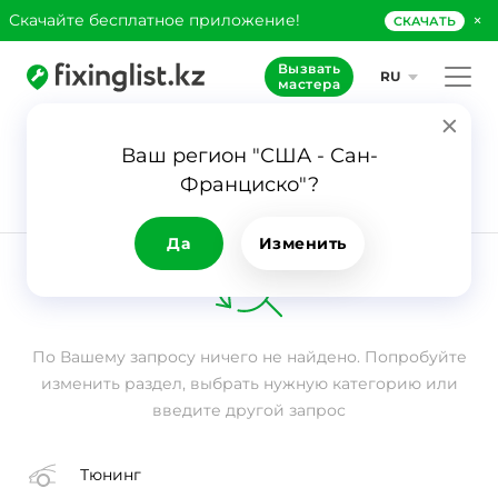
×
Скачайте бесплатное приложение!
СКАЧАТЬ
Вызвать
RU
мастера
Ваш регион "США - Сан-
Франциско"?
Заявка
Вызов мастера
на место
Да
Изменить
По Вашему запросу ничего не найдено. Попробуйте
изменить раздел, выбрать нужную категорию или
введите другой запрос
Тюнинг