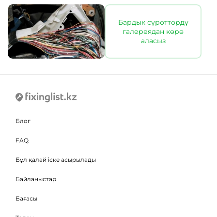
Бардык сүрөттөрдү
галереядан көрө
аласыз
Блог
FAQ
Бұл қалай іске асырылады
Байланыстар
Бағасы