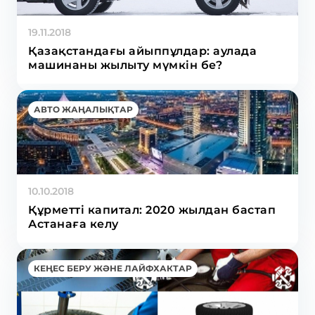
19.11.2018
Қазақстандағы айыппұлдар: аулада
машинаны жылыту мүмкін бе?
АВТО ЖАҢАЛЫҚТАР
10.10.2018
Құрметті капитал: 2020 жылдан бастап
Астанаға келу
КЕҢЕС БЕРУ ЖӘНЕ ЛАЙФХАКТАР