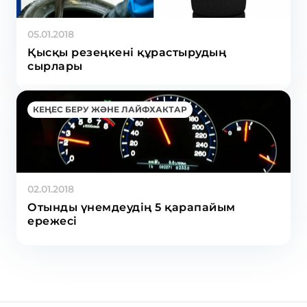
05.01.2018
Қысқы резеңкені құрастырудың
сырлары
КЕҢЕС БЕРУ ЖӘНЕ ЛАЙФХАКТАР
02.01.2018
Отынды үнемдеудің 5 қарапайым
ережесі