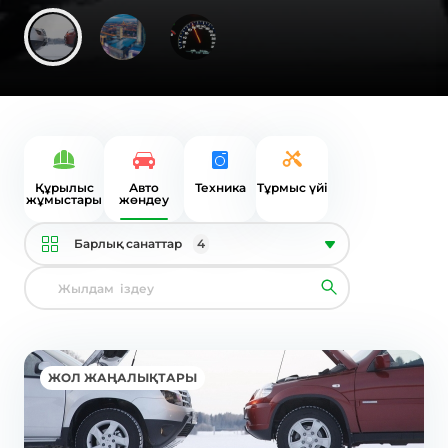
Құрылыс
Авто
Техника
Tұрмыс үйі
жұмыстары
жөндеу
Барлық санаттар
4
ЖОЛ ЖАҢАЛЫҚТАРЫ