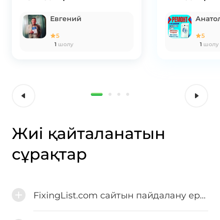
Евгений
Анато
5
5
1
шолу
1
шолу
Жиі қайталанатын
сұрақтар
FixingList.com сайтын пайдалану ережелері