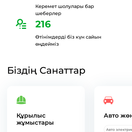
Керемет шолулары бар
шеберлер
216
Өтінімдерді біз күн сайын
өңдейміз
Біздің Санаттар
Құрылыс
Авто жө
жұмыстары
Авто электри