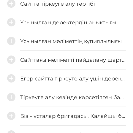
Сайтта тіркеуге алу тәртібі
Ұсынылған деректердің анықтығы
Ұсынылған мәліметтің құпиялылығы
Сайттағы мәліметті пайдалану шарттары
Егер сайтта тіркеуге алу үшін деректер жіберіліп, бірақ оны растайтын сілтемесі бар хабар келмеген жайдайда не істеу керек?
Тіркеуге алу кезінде көрсетілген байланыс нөмірі мен жеке мәліметті өзгерте аламын ба?
Біз - ұсталар бригадасы. Қалайшы бірнеше ұсталардың парақшаларын бір бейінде жасауға болады?