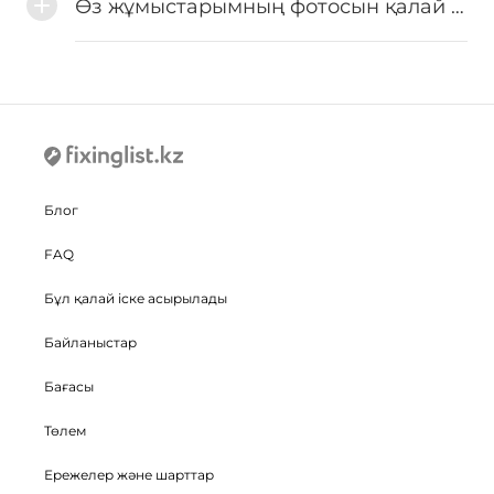
Өз жұмыстарымның фотосын қалай орналастыруға болады?
Блог
FAQ
Бұл қалай іске асырылады
Байланыстар
Бағасы
Төлем
Ережелер және шарттар