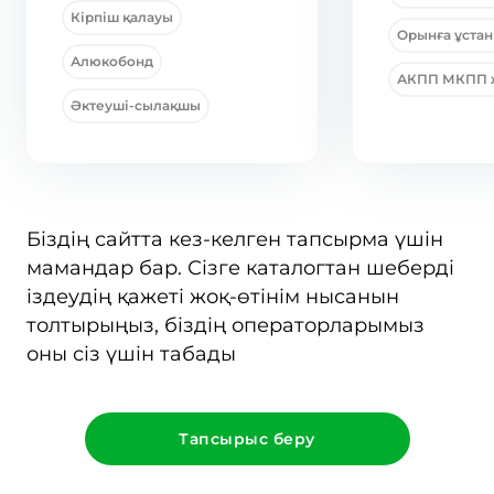
Кірпіш қалауы
Орынға ұста
Алюкобонд
АКПП МКПП 
Әктеуші-сылақшы
Біздің сайтта кез-келген тапсырма үшін
мамандар бар. Сізге каталогтан шеберді
іздеудің қажеті жоқ-өтінім нысанын
толтырыңыз, біздің операторларымыз
оны сіз үшін табады
Тапсырыс беру