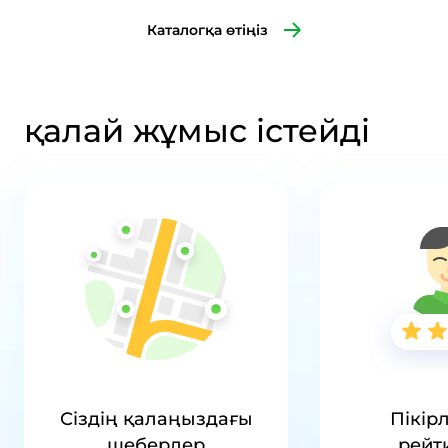
Каталогқа өтіңіз
қалай жұмыс істейді
Сіздің қалаңыздағы
Пікір
шеберлер
рейт