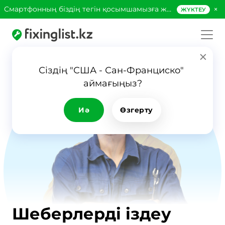
×
Смартфонның біздің тегін қосымшамызға жүктеңіз!
ЖҮКТЕУ
Сіздің "США - Сан-Франциско" 
аймағыңыз?
Иә
Өзгерту
Шеберлерді іздеу