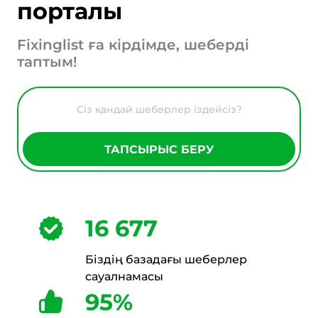
порталы
Fixinglist ға кірдімде, шеберді
таптым!
ТАПСЫРЫС БЕРУ
16 677
Біздің базадағы шеберлер
сауалнамасы
95%