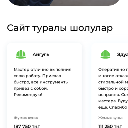
Сайт туралы шолулар
Айгуль
Эду
Мастер отлично выполнил
Оперативно п
свою работу. Приехал
многие отказ
быстро, все инструменты
стиральной 
привез с собой.
быстро и хор
Рекомендую!
исправно. Со
мастера. Буд
еще. Спасибо
Жұмыс құны:
Жұмыс құны:
187 750 тңг
111 250 тңг