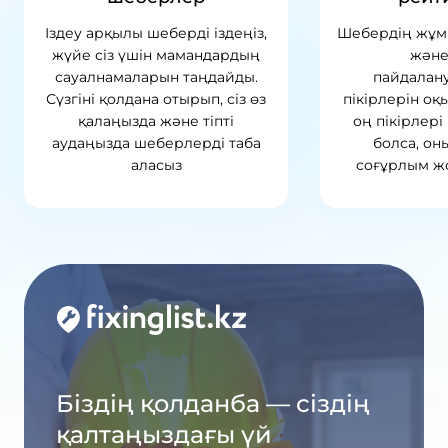
Іздеу арқылы шеберді іздеңіз,
Шебердің жұм
жүйе сіз үшін мамандардың
және
сауалнамаларын таңдайды.
пайдалан
Сүзгіні қолдана отырып, сіз өз
пікірлерін оқ
қалаңызда және тіпті
оң пікірлер
аудаңызда шеберлерді таба
болса, он
аласыз
соғұрлым ж
Біздің қолданба — сіздің
қалтаңыздағы үй