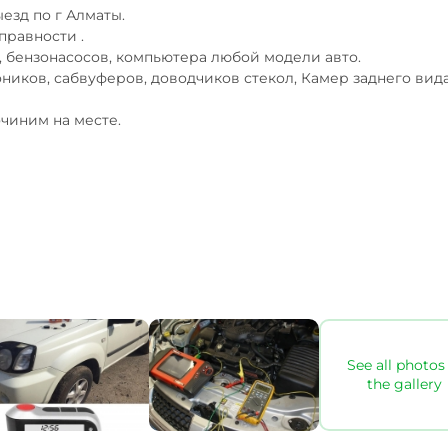
зд по г Алматы.

равности .

 бензонасосов, компьютера любой модели авто.

ников, сабвуферов, доводчиков стекол, Камер заднего вида 
очиним на месте.
See all photos 
the gallery