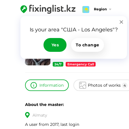
Region
Home
Catalog
Купцов Денис
Is your area "США - Los Angeles"?
Купцов Денис
ID
6743
Yes
To change
0
24/7
Emergency Call
Information
Photos of works
4
About the master:
Almaty
A user from 2017, last login